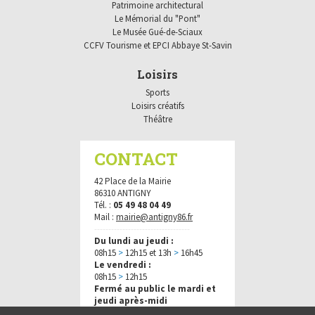
Patrimoine architectural
Le Mémorial du "Pont"
Le Musée Gué-de-Sciaux
CCFV Tourisme et EPCI Abbaye St-Savin
Loisirs
Sports
Loisirs créatifs
Théâtre
CONTACT
42 Place de la Mairie
86310 ANTIGNY
Tél. :
05 49 48 04 49
Mail :
mairie@antigny86.fr
----------------------------------
Du lundi au jeudi :
08h15
>
12h15 et 13h
>
16h45
Le vendredi :
08h15
>
12h15
Fermé au public le mardi et
jeudi après-midi