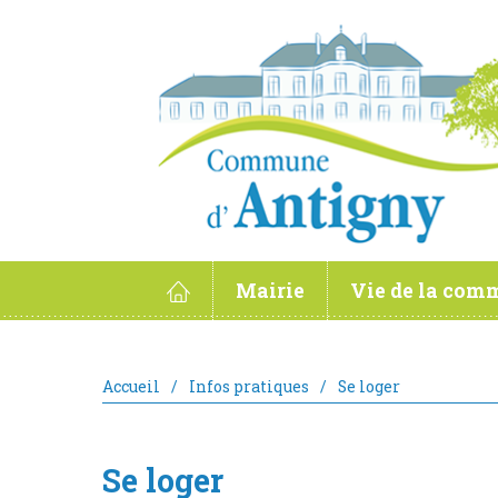
Mairie
Vie de la co
Organigramme
Les exploitation
Les délibérations
Les artisans
Accueil
/
Infos pratiques
/
Se loger
Budget 2024
Les associations
Les projets en cours
Concours maison
Urbanisme (PLU et sa
Marché antinois
Se loger
réglementation)