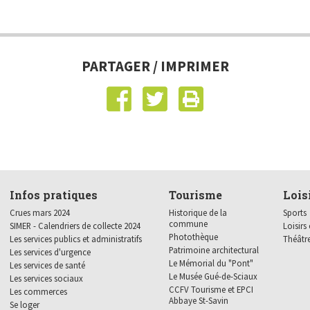
Municipal de 2024
CCFV Tourisme et EPCI
Se loger
Abbaye St-Savin
Les logeme
Délibérations du conseil
municipal de 2023
Les gîtes
Les enfants
École
Délibérations du conseil
Le logemen
Garderie
SIMER - Calendriers de
PARTAGER / IMPRIMER
municipal de 2022
collecte 2024
Les proprié
Aides mate
Délibérations du conseil
Crues mars 2024
FRANCE RÉN
municipal de 2021
Délibérations du conseil
municipal de 2020
Infos pratiques
Tourisme
Lois
Crues mars 2024
Historique de la
Sports
commune
SIMER - Calendriers de collecte 2024
Loisirs 
Photothèque
Les services publics et administratifs
Théâtr
Patrimoine architectural
Les services d'urgence
Le Mémorial du "Pont"
Les services de santé
Le Musée Gué-de-Sciaux
Les services sociaux
CCFV Tourisme et EPCI
Les commerces
Abbaye St-Savin
Se loger