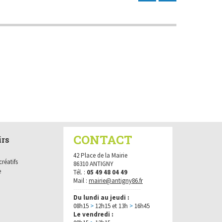
nts sociaux
t de la Mairie
taires bailleurs
rnelles
OV - Aides financières
CONTACT
irs
42 Place de la Mairie
créatifs
86310 ANTIGNY
e
Tél. :
05 49 48 04 49
Mail :
mairie@antigny86.fr
----------------------------------
Du lundi au jeudi :
08h15
>
12h15 et 13h
>
16h45
Le vendredi :