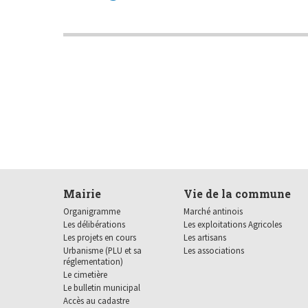
Le cimetière
Le bulletin municipal
Accès au cadastre
Contact Mairie Agence
Postale
Mairie
Vie de la commune
Organigramme
Marché antinois
Les délibérations
Les exploitations Agricoles
Les projets en cours
Les artisans
Urbanisme (PLU et sa
Les associations
réglementation)
Le cimetière
Le bulletin municipal
Accès au cadastre