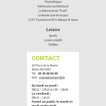
Photothèque
Patrimoine architectural
Le Mémorial du "Pont"
Le Musée Gué-de-Sciaux
CCFV Tourisme et EPCI Abbaye St-Savin
Loisirs
Sports
Loisirs créatifs
Théâtre
CONTACT
42 Place de la Mairie
86310 ANTIGNY
Tél. :
05 49 48 04 49
Mail :
mairie@antigny86.fr
----------------------------------
Du lundi au jeudi :
08h15
>
12h15 et 13h
>
16h45
Le vendredi :
08h15
>
12h15
Fermé au public le mardi et
jeudi après-midi