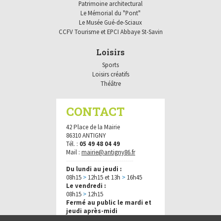
Patrimoine architectural
Le Mémorial du "Pont"
Le Musée Gué-de-Sciaux
CCFV Tourisme et EPCI Abbaye St-Savin
Loisirs
Sports
Loisirs créatifs
Théâtre
CONTACT
42 Place de la Mairie
86310 ANTIGNY
Tél. :
05 49 48 04 49
Mail :
mairie@antigny86.fr
----------------------------------
Du lundi au jeudi :
08h15
>
12h15 et 13h
>
16h45
Le vendredi :
08h15
>
12h15
Fermé au public le mardi et
jeudi après-midi