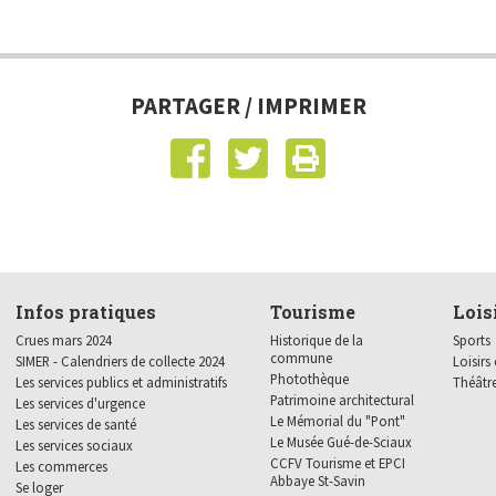
Municipal de 2024
CCFV Tourisme et EPCI
Se loger
Abbaye St-Savin
Les logeme
Délibérations du conseil
municipal de 2023
Les gîtes
Les enfants
École
Délibérations du conseil
Le logemen
Garderie
SIMER - Calendriers de
PARTAGER / IMPRIMER
municipal de 2022
collecte 2024
Les proprié
Aides mate
Délibérations du conseil
Crues mars 2024
FRANCE RÉN
municipal de 2021
Délibérations du conseil
municipal de 2020
Infos pratiques
Tourisme
Lois
Crues mars 2024
Historique de la
Sports
commune
SIMER - Calendriers de collecte 2024
Loisirs 
Photothèque
Les services publics et administratifs
Théâtr
Patrimoine architectural
Les services d'urgence
Le Mémorial du "Pont"
Les services de santé
Le Musée Gué-de-Sciaux
Les services sociaux
CCFV Tourisme et EPCI
Les commerces
Abbaye St-Savin
Se loger