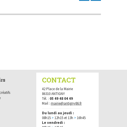
nts sociaux
t de la Mairie
taires bailleurs
rnelles
OV - Aides financières
CONTACT
irs
42 Place de la Mairie
créatifs
86310 ANTIGNY
e
Tél. :
05 49 48 04 49
Mail :
mairie@antigny86.fr
----------------------------------
Du lundi au jeudi :
08h15
>
12h15 et 13h
>
16h45
Le vendredi :