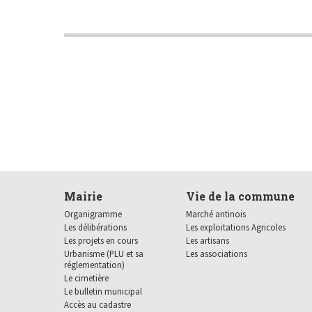
Le cimetière
Le bulletin municipal
Accès au cadastre
Contact Mairie Agence
Postale
Mairie
Vie de la commune
Organigramme
Marché antinois
Les délibérations
Les exploitations Agricoles
Les projets en cours
Les artisans
Urbanisme (PLU et sa
Les associations
réglementation)
Le cimetière
Le bulletin municipal
Accès au cadastre